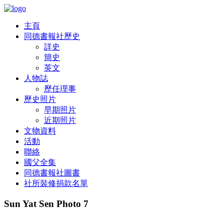
主頁
同德書報社歷史
詳史
簡史
英文
人物誌
歷任理事
歷史照片
早期照片
近期照片
文物資料
活動
聯絡
國父全集
同德書報社圖書
社所裝修捐款名單
Sun Yat Sen Photo 7