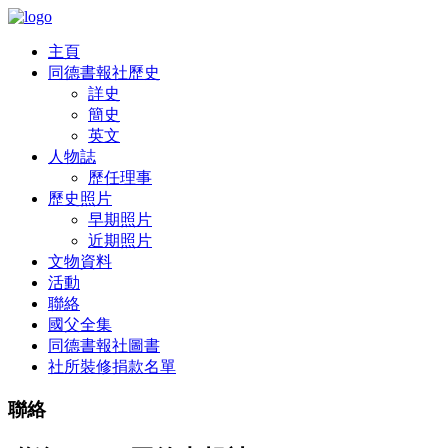
主頁
同德書報社歷史
詳史
簡史
英文
人物誌
歷任理事
歷史照片
早期照片
近期照片
文物資料
活動
聯絡
國父全集
同德書報社圖書
社所裝修捐款名單
聯絡